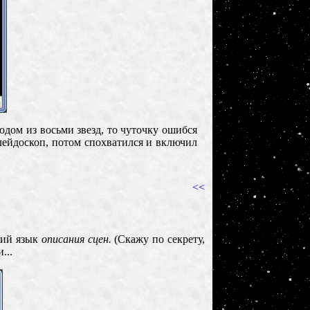
одом из восьми звезд, то чуточку ошибся
лейдоскоп, потом спохватился и включил
<<
кий язык
описания сцен.
(Скажу по секрету,
...