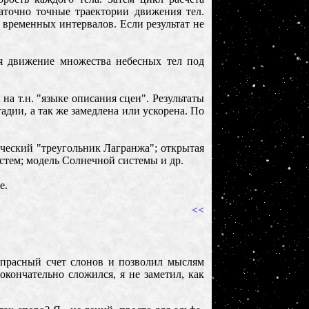
аточно точные траектории движения тел.
 временных интервалов. Если результат не
я движение множества небесных тел под
на т.н. "языке описания сцен". Результаты
дии, а так же замедлена или ускорена.
По
ческий "треугольник Лагранжа"; открытая
стем; модель Солнечной системы и др.
e.
<<
апрасный счет слонов и позволил мыслям
кончательно сложился, я не заметил, как