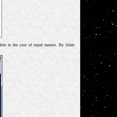
blem
in the case of equal masses
.
By Alain