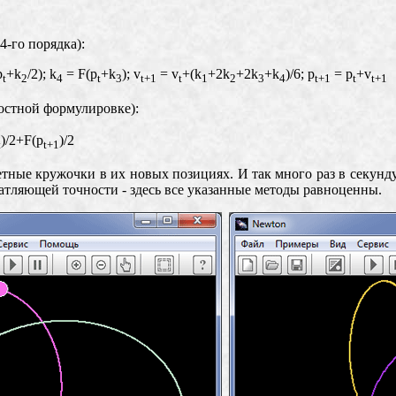
4-го порядка):
p
+k
/2); k
= F(p
+k
); v
= v
+(k
+2k
+2k
+k
)/6; p
= p
+v
t
2
4
t
3
t+1
t
1
2
3
4
t+1
t
t+1
ростной формулировке):
)/2
+
F(p
)/2
t
t+1
тные кружочки в их новых позициях. И так много раз в секунд
атляющей точности - здесь все указанные методы равноценны.