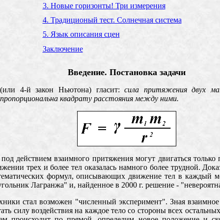
3. Новые горизонты! Три измерения
4. Традиционый тест. Солнечная система
5. Язык описания сцен
Заключение
Введение. Постановка задачи
или 4-й закон Ньютона) гласит:
сила притяжения двух мат
о пропорциональна квадрату расстояния между ними.
 под действием взаимного притяжения могут двигаться только 
ижении трех и более тел оказалась намного более трудной. Док
тематических формул, описывающих движение тел в каждый м
угольник Лагранжа" и, найденное в 2000 г. решение - "невероятн
хники стал возможен "численный эксперимент". Зная взаимное 
ать силу воздействия на каждое тело со стороны всех остальных
ем происходит по прямой, определим новое положение и ско