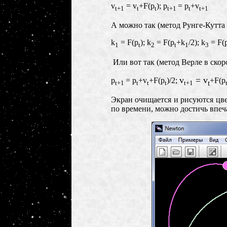
v
= v
+F(p
)
;
p
= p
+v
t+1
t
t
t+1
t
t
+1
А можно так (метод Рунге-Кутта 
k
= F(p
);
k
= F(p
+k
/2);
k
= F(
1
t
2
t
1
3
Или вот так (метод Верле в ско
v
= v
p
= p
+v
+
F(p
)/2;
+
F(p
t
t+1
t
t
t
t+1
Экран очищается и рисуются цве
по времени, можно достичь впеч