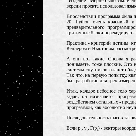
"Изделие" вчерне было закончено
версии проекта использовал яз
Впоследствии программа была 
20.
Python
очень красивый и
предварительного программир
критичные блоки перекодируют 
Практика - критерий истины, кт
Кеплером и Ньютоном рассмотрен
А они вот такие. Сперва я ра
понимаете, тоже плоские. Это 
системы спутников планет облад
Так что, на первую попытку, хва
был разработан для трех измерен
Итак, каждое небесное тело ха
задан, он назначается програ
воздействием остальных - предп
программой, как абсолютно неуп
Последовательность шагов таков
Если
p
,
v
, F(p
)
-
векторы коорди
t
t
t