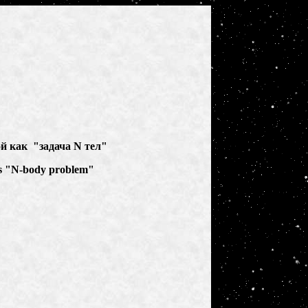
ой как
"задача
N
тел"
as "N-body problem"