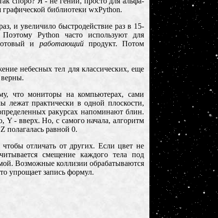
ак споро? Я - не гений, просто для альфа-
 графической библиотеки
wxPython
.
раз, и увеличило быстродействие раз в 15-
. Поэтому
Python
часто используют для
 готовый и
работающий
продукт. Потом
жение небесных тел для классических, еще
 верны.
му, что мониторы на компьютерах, сами
ы лежат практически в одной плоскости,
 определенных ракурсах напоминают блин.
о,
Y -
вверх. Но, с самого начала, алгоритм
Z полагалась равной 0.
 чтобы отличать от других. Если цвет не
считывается смещение каждого тела под
рямой. Возможные коллизии обрабатываются
это упрощает запись формул.