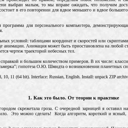
мени выбран малым, то мы вправе ожидать, что получим дост
состоит в его повторении для вдвое меньшего и вдвое большего
 программа для персонального компьютера, демонстрирующа
я.
ьных условий: таблицами координат и скоростей или скриптами 
иде анимации.
Анимация может быть приостановлена на любой ста
ется чертеж траекторий небесных тел.
справкой и большим количеством примеров. В их числе: класси
сьмерка"; гипотеза О.Ю. Шмидта о возникновении планетных си
8, 10, 11 (64 bit)
. Interface: Russian
,
English
.
Install: unpack ZIP archiv
1. Как это было. От теории к практике
ородом скрежетала гроза. С очередной зарницей я оставил н
ило. Это можно сделать! Когда алгоритм, короткий и ясный, о