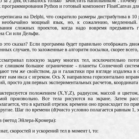
 за 2 дня, оставалось только "зачистить напильником".
Почему т
ык программирования
Python
и готовый компонент
FloatCanvas
для
переписана на
Delphi,
что сократило размеры дистрибутива в 10 
 необычайно мощный язык, но, к сожалению, медленный
ования сложных проектов, когда надо вовремя предъявить
на Си или Дельфи.
о это сказал? Если программа будет правильно отображать дви
ных случаев, то заложенные в алгоритм посылки, скорее всего,
ссматривал плоскую задачу многих тел, исключительно пото
не слишком большое ограничение - планеты Солнечной систем
ают тем же свойством, да и галактики при взгляде издалека в
тит нам икса с игреком. Ось
X
направлена горизонтально
вправ
ий, просто для первых экспериментальных расчетов, координата 
рактеризуется положением (
X,Y
,Z
),
радиусом, массой и цветом,
ммой произвольно. Все тела рисуются на экране. Затем рас
олагается, что в краткий отрезок времени оно происходит по п
ругие.
Шаг по времени (
dt
)чисто условно полагается равным 1, 
а (метод Эйлера-Кромера):
нат, скоростей и ускорений тел в момент
t
, то: