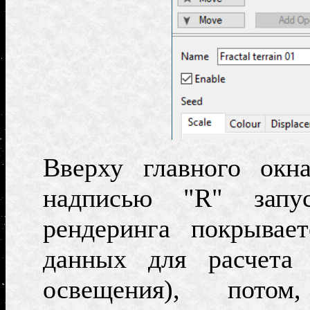
Вверху главного окн
надписью "
R
" запу
рендеринга покрывае
данных для расчет
освещения
)
, потом