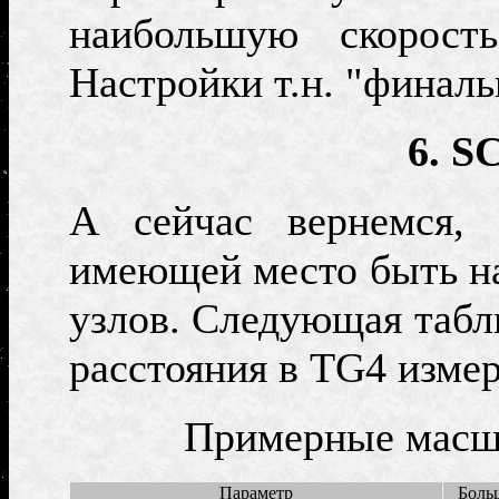
наибольшую скорост
Настройки т.н. "финаль
6.
SC
А сейчас вернемся,
имеющей место быть на
узлов
.
Следующая табли
расстояния в
TG4
измер
Примерные масшт
Параметр
Боль