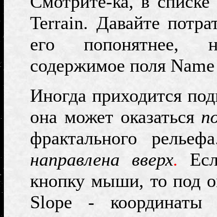
Смотрите-ка, в списке
Terrain.
Давайте потра
его попонятнее, 
содержимое поля
Nam
Иногда приходится под
она может оказаться
п
фрактального рельеф
направлена вверх
.
Есл
кнопку мыши, то под 
Slope
- координаты и