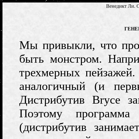
Венедикт Ли. О
ГЕНЕ
Мы привыкли, что про
быть монстром. Напр
трехмерных пейзажей.
аналогичный (и пер
Дистрибутив
Bryce
з
Поэтому программа 
(дистрибутив
занимае