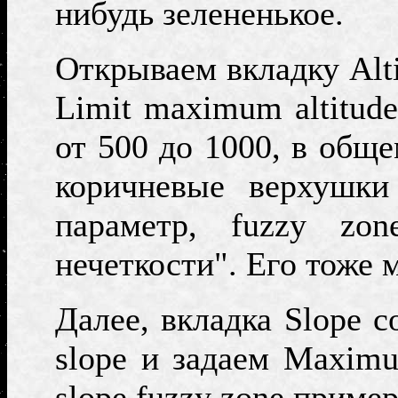
нибудь зелененькое.
Открываем вкладку
Alt
Limit maximum altitud
от 500 до 1000, в обще
коричневые верхушки
параметр,
fuzzy z
нечеткости". Его тоже 
Далее, вкладка
Slope co
slope
и задаем
Maximu
slope fuzzy zone
пример