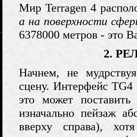
М
ир
Terragen 4
распол
а на поверхности сфе
6378000 метров - это 
2
. РЕ
Начнем, не мудрствуя
сцену. Интерфейс
TG4
это может поставить 
изначально пейзаж аб
вверху справа), хот